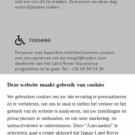
niet om ons dit te melden. Zo kunnen we deze dag
extra bijzonder maken.
TOEGANG
Personen met beperkte mobiliteit kunnen contact
met ons opnemen om de mogelijkheden voor
deelname aan het Land Rover Experience-
programma na te gaan Tel.: +32 69 84 54 34
Deze website maakt gebruik van cookies
VERKOOPVOORWAARDEN
We gebruiken cookies om uw site-ervaring te personaliseren
en te verbeteren, om ons in staat te stellen het verkeer en het
Download onze verkoopvoorwaarden
gebruik van de website te analyseren, om uw instellingen en
privacykeuzes te onthouden, en om onze marketing- en
salesactiviteiten te ondersteunen. Door "Aanvaarden" te
selecteren, gaat u ermee akkoord dat Jaguar Land Rover